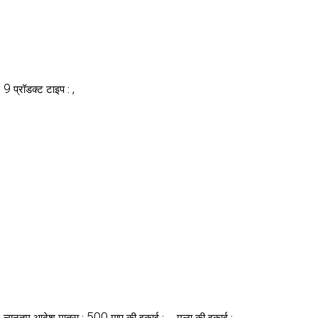
x 9
,
प्रॉडक्ट टाइप :
s
500
, ,