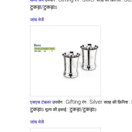
थम्स अप
उपयोग :
रंग :
सतह की फ़िनिश :
टुकड़ा/टुकड़ाs
जांच भेजें
Gifting
Silver
एसएस टंबलर
उपयोग :
रंग :
सतह की फ़िनिश :
टुकड़ाs
टुकड़ा/टुकड़ाs
मूल्य की इकाई :
जांच भेजें