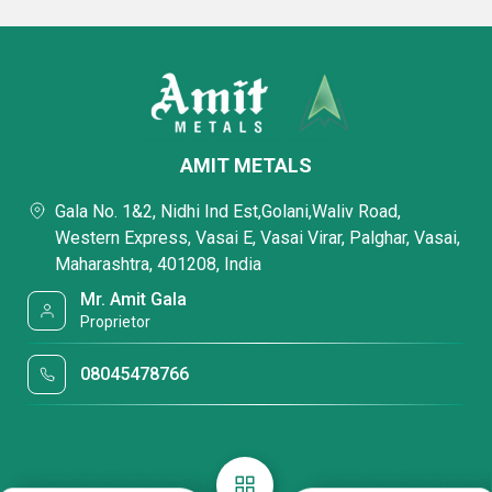
AMIT METALS
Gala No. 1&2, Nidhi Ind Est,Golani,Waliv Road,
Western Express, Vasai E, Vasai Virar, Palghar, Vasai,
Maharashtra, 401208, India
Mr. Amit Gala
Proprietor
08045478766