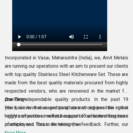
Incorporated in Vasai, Maharashtra (India), we, Amit Metals
are running our operations with an aim to present our clients
with top quality Stainless Steel Kitchenware Set. These are
made from the best quality materials procured from highly
respected vendors, who are renowned in the market for
providing dependable quality products. In the past 19
Our Team
years, we have managed to attain a strong position in this
We believe that a company cannot achieve the great
highly competitive market because of our honest business
heights of success without support of a hardworking team
practices and focus on taking the feedback. Further, our
of employees. This is the reason, we
client based approaches have also contributed immensely
Know More