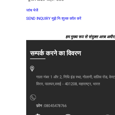
जांच भेजें
SEND INQUIRY
मुझे निःशुल्क कॉल करें
हम मुख्य रूप से संयुक्त अरब अमीरात
सम्पर्क करने का विवरण
गाला नंबर 1 और 2, निधि इंड स्था, गोलानी, वालिव रोड, वेस्ट
विरार, पालघर,वसई - 401208, महाराष्ट्र, भारत
फ़ोन :
08045478766