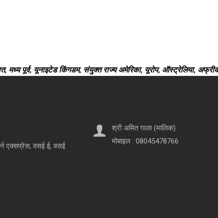
, मध्य पूर्व, यूनाइटेड किंगडम, संयुक्त राज्य अमेरिका, यूरोप, ऑस्ट्रेलिया, अफ्र
श्री अमित गाला
(
मालिक
)
मोबाइल :
08045478766
र्न एक्सप्रेस, वसई ई, वसई